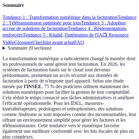
Sommaire
Tendance 1 : Transformation numérique dans la facturation
Tendance
2 : Télétransmission optimisée pour tous
Tendance 3 : Adoption
accrue de solutions de facturation
Tendance 4 : Réglementations
renforcées
Tendance 5 : Khalid, l'intégration de l'IA
📺 Ressource
Vidéo
Glossaire
Checklist avant achat
FAQ
Sommaire
(
9
sections
)
La transformation numérique a radicalement changé la manière dont
les professionnels de santé gèrent leur facturation. En 2026, les
systèmes de facturation basés sur le cloud sont devenus
prédominants, permettant un accès sécurisé aux données de
facturation à partir de n'importe quel appareil. Selon une étude
menée par
l'INSEE
, 75 % des praticiens utilisent maintenant des
solutions numériques pour faciliter la gestion de leur comptabilité.
Cela réduit le temps consacré aux tâches administratives et améliore
l'efficacité opérationnelle. Pour les IDEL, masseurs-
kinésithérapeutes, podologues et orthophonistes, des solutions
comme
Andreane
se sont imposées comme des incontournables, leur
offrant un environnement simplifié pour gérer les factures et les
télétransmissions. Cette tendance vers le numérique favorise
également une meilleure conformité avec les lois fiscales de plus en
plus complexes.