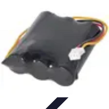
Commerce Local
Andreane est la solution de facturation et de télétransmission
incontournable pour les IDEL, masseurs-kinésithérapeutes,
podologues,
orthophonistes
Facturation
Comparatifs
Télétransmission
Tendances
Commerce Local