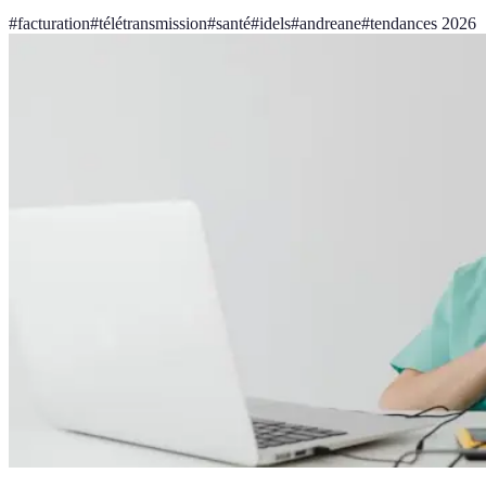
#
facturation
#
télétransmission
#
santé
#
idels
#
andreane
#
tendances 2026