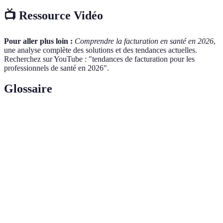
📺 Ressource Vidéo
Pour aller plus loin :
Comprendre la facturation en santé en 2026
,
une analyse complète des solutions et des tendances actuelles.
Recherchez sur YouTube : "tendances de facturation pour les
professionnels de santé en 2026".
Glossaire
Terme
Définition
Processus d'envoi électronique de demandes de
Télétransmission
remboursement à l'assurance maladie.
Processus administratif qui consiste à établir et
Facturation
à envoyer des factures pour les services
fournis.
Technologie permettant à un système