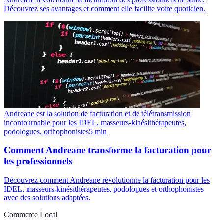
Découvrez ses avantages et comment elle facilite votre quotidien.
Andreane est la solution de facturation et de télétransmission
incontournable pour les IDEL, masseurs-kinésithérapeutes,
podologues, orthophonistes
5
min
Comment Andreane transforme la facturation pour
les professionnels
Découvrez comment Andreane révolutionne la facturation pour les
IDEL, masseurs-kinésithérapeutes, podologues et orthophonistes
avec des solutions adaptées.
Commerce Local