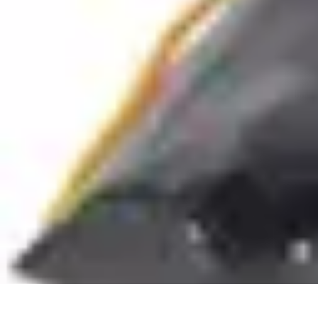
Commerce Local
Andreane est la solution de facturation et de télétransmission incont
Commerce Local