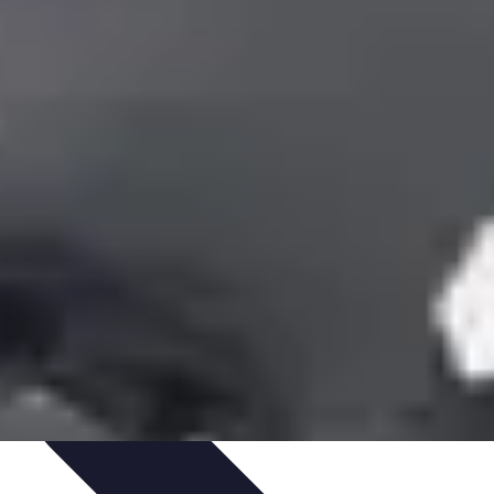
ournable pour les IDEL, masseurs-kinésithérapeutes, podologues, orthoph