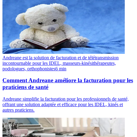
Andreane est la solution de facturation et de télétransmission
incontournable pour les IDEL, masseurs-kinésithérapeutes,
podologues, orthophonistes
6
min
Comment Andreane améliore la facturation pour les
praticiens de santé
Andreane simplifie la facturation pour les professionnels de santé,
offrant une solution adaptée et efficace pour les IDEL, kinés et
autres praticiens.