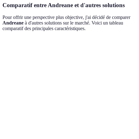
Comparatif entre Andreane et d'autres solutions
Pour offrir une perspective plus objective, j'ai décidé de comparer
Andreane
à d'autres solutions sur le marché. Voici un tableau
comparatif des principales caractéristiques.
Critère
Andreane
Solution A
Solution B
Interface
Intuitive
Complexe
Moyenne
utilisateur
temps de prise en
Rapide
Long (1-2
Moyen (1
main
(1h)
jours)
jour)
Télétransmission
Oui
Non
Oui
Horaires
Support client
24/7
8/5
limités
Tarification
Abordable
Élevée
Compétitive