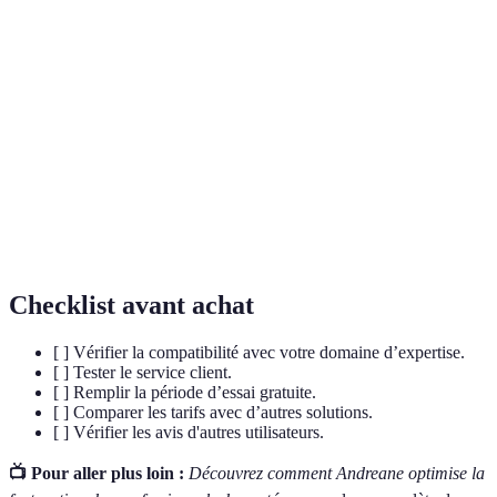
Terme
Définition
IDEL
Infirmier à Domicile Indépendant
Processus de création de factures pour des
Facturation
services rendus.
Envoi numérisé des données de
Télétransmission
remboursement à la sécurité sociale.
Checklist avant achat
[ ] Vérifier la compatibilité avec votre domaine d’expertise.
[ ] Tester le service client.
[ ] Remplir la période d’essai gratuite.
[ ] Comparer les tarifs avec d’autres solutions.
[ ] Vérifier les avis d'autres utilisateurs.
📺 Pour aller plus loin :
Découvrez comment Andreane optimise la