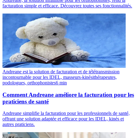
Andreane, la solution infaillible pour les orthophonistes, rend la
facturation simple et efficace. Découvrez toutes ses fonctionnalités.
Andreane est la solution de facturation et de télétransmission
incontournable pour les IDEL, masseurs-kinésithérapeutes,
podologues, orthophonistes
6
min
Comment Andreane améliore la facturation pour les
praticiens de santé
Andreane simplifie la facturation pour les professionnels de santé,
offrant une solution adaptée et efficace pour les IDEL, kinés et
autres praticiens.