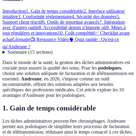
Introduction
1. Gain de temps considérable
2. Interface utilisateur
intuitive
3. Conformité réglementaire
4. Sécurité des données
5.
Support client réactif
6. Outils de reporting avancés
7. Intégration
avec d'autres outils
8. Accessibilité depuis n'importe où
9. Mises à
jour régulières et innovations
10. Coût compétitif
✅ Checklist avant
achat
Glossaire
📺 Ressource Vidéo
🧠 Quiz rapide : Qu'est-ce
qu'Andreane ?
Sommaire
(
15
sections
)
Dans le monde de la santé, la gestion des tâches administratives est
cruciale pour assurer la qualité des soins. Pour les
podologues
,
choisir une solution adéquate de facturation et de télétransmission est
essentiel.
Andreane
, en 2026, s'impose comme un outil
incontournable, offrant des solutions adaptées aux besoins
spécifiques des professions médicales. Cet article explore les 10
avantages d'Andreane pour les podologues.
1. Gain de temps considérable
Les tâches administratives peuvent être chronophages. Andreane
permet aux podologues de simplifier leurs processus de facturation
et de télétransmission, réduisant ainsi le temps consacré à ces tâches.