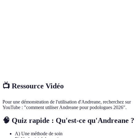
Processus de création et de gestion des factures
Facturation
pour les services médicaux.
Envoi électronique des données de facturation
Télétransmission
et des informations de traitement aux
organismes concernés.
Modèle de service en ligne permettant
Cloud
d'accéder aux données et applications depuis
n'importe quel appareil connecté à Internet.
📺 Ressource Vidéo
Pour une démonstration de l'utilisation d'Andreane, recherchez sur
YouTube : "comment utiliser Andreane pour podologues 2026".
🧠 Quiz rapide : Qu'est-ce qu'Andreane ?
A) Une méthode de soin