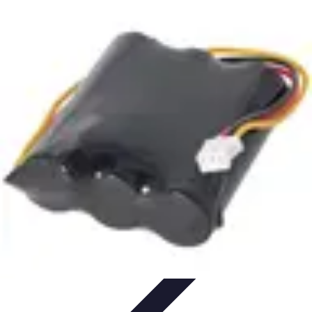
Commerce Local
Andreane est la solution de facturation et de télétransmission
incontournable pour les IDEL, masseurs-kinésithérapeutes,
podologues,
orthophonistes
Facturation
Comparatifs
Télétransmission
Tendances
Commerce Local