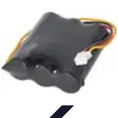
Commerce Local
Andreane est la solution de facturation et de télétransmission
incontournable pour les IDEL, masseurs-kinésithérapeutes,
podologues,
orthophonistes
Facturation
Comparatifs
Télétransmission
Tendances
Commerce Local