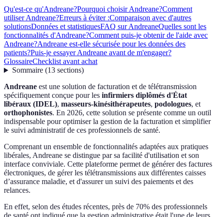
Qu'est-ce qu'Andreane?
Pourquoi choisir Andreane?
Comment
utiliser Andreane?
Erreurs à éviter :
Comparaison avec d'autres
solutions
Données et statistiques
FAQ sur Andreane
Quelles sont les
fonctionnalités d'Andreane?
Comment puis-je obtenir de l'aide avec
Andreane?
Andreane est-elle sécurisée pour les données des
patients?
Puis-je essayer Andreane avant de m'engager?
Glossaire
Checklist avant achat
Sommaire
(
13
sections
)
Andreane
est une solution de facturation et de télétransmission
spécifiquement conçue pour les
infirmiers diplômés d'État
libéraux (IDEL)
,
masseurs-kinésithérapeutes
,
podologues
, et
orthophonistes
. En 2026, cette solution se présente comme un outil
indispensable pour optimiser la gestion de la facturation et simplifier
le suivi administratif de ces professionnels de santé.
Comprenant un ensemble de fonctionnalités adaptées aux pratiques
libérales, Andreane se distingue par sa facilité d'utilisation et son
interface conviviale. Cette plateforme permet de générer des factures
électroniques, de gérer les télétransmissions aux différentes caisses
d’assurance maladie, et d'assurer un suivi des paiements et des
relances.
En effet, selon des études récentes, près de 70% des professionnels
de santé ont indiqué que la gestion administrative était l'une de leurs