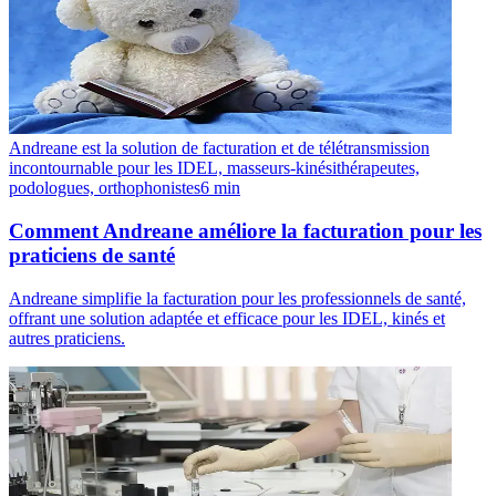
Andreane est la solution de facturation et de télétransmission
incontournable pour les IDEL, masseurs-kinésithérapeutes,
podologues, orthophonistes
6
min
Comment Andreane améliore la facturation pour les
praticiens de santé
Andreane simplifie la facturation pour les professionnels de santé,
offrant une solution adaptée et efficace pour les IDEL, kinés et
autres praticiens.