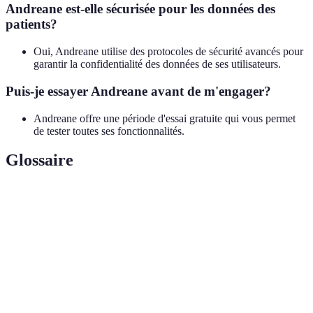
Andreane est-elle sécurisée pour les données des
patients?
Oui, Andreane utilise des protocoles de sécurité avancés pour
garantir la confidentialité des données de ses utilisateurs.
Puis-je essayer Andreane avant de m'engager?
Andreane offre une période d'essai gratuite qui vous permet
de tester toutes ses fonctionnalités.
Glossaire
Terme
Définition
Envoi dématérialisé de factures aux caisses
Télétransmission
d’assurance maladie.
Processus de création et gestion des documents
Facturation
de facturation.