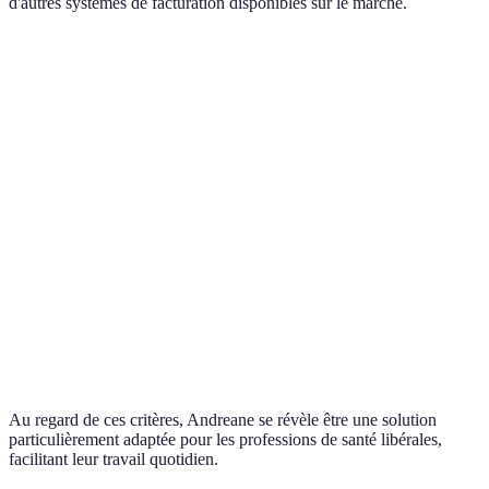
d'autres systèmes de facturation disponibles sur le marché.
Critère
Andreane
Solution A
Solution B
Facilité
Très
Moyenne
Complexe
d'utilisation
conviviale
Réactif et
Support client
Moyen
Faible
accessible
Conformité
Excellente
Moyenne
Élevée
réglementaire
Intégration avec
Oui
Non
Oui
autres outils
Au regard de ces critères, Andreane se révèle être une solution
particulièrement adaptée pour les professions de santé libérales,
facilitant leur travail quotidien.