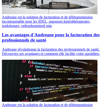
Andreane est la solution de facturation et de télétransmission
incontournable pour les IDEL, masseurs-kinésithérapeutes,
podologues, orthophonistes
6
min
Les avantages d'Andreane pour la facturation des
professionnels de santé
Andreane révolutionne la facturation des professionnels de santé.
Découvrez ses avantages et comment elle facilite votre quotidien.
Andreane est la solution de facturation et de télétransmission