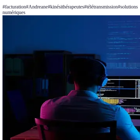
#
facturation
#
Andreane
#
kinésithérapeutes
#
télétransmission
#
solutions
numériques