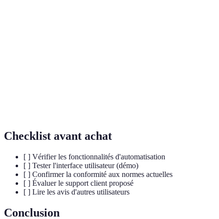
Terme
Définition
Envoi électronique de documents à l'assurance
Télétransmission
pour gestion rapide.
Processus de création de factures pour des
Facturation
services rendus.
Utilisation de technologies pour simplifier des
Automatisation
tâches répétitives.
Checklist avant achat
[ ] Vérifier les fonctionnalités d'automatisation
[ ] Tester l'interface utilisateur (démo)
[ ] Confirmer la conformité aux normes actuelles
[ ] Évaluer le support client proposé
[ ] Lire les avis d'autres utilisateurs
Conclusion