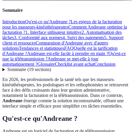
Sommaire
Introduction
Qu'est-ce qu'Andreane ?
Les enjeux de la facturation
pour les masseurs-kinésithérapeutes
Comment Andreane optimise la
facturation ?
1. Interface utilisateur intuitive
2. Automatisation des
tâches
3. Conformité aux normes
4. Suivi des paiements
5. Support
client et ressouces
Comparaison d'Andreane avec d'autres
solutions
Tendances et statistiques
FAQ
Quelle est la tarification
d'Andreane ?
Andreane est-elle facile à prendre en main ?
Qu'est-ce
que la télétransmission ?
Andreane se met-elle à jour
automatiquement ?
Glossaire
Checklist avant achat
Conclusion
Sommaire
(
19
sections
)
En 2026, les professionnels de la santé tels que les masseurs-
kinésithérapeutes, les podologues et les orthophonistes se retrouvent
face à des défis croissants dans leur gestion administrative,
notamment la facturation et la télétransmission. Dans ce contexte,
Andreane
émerge comme la solution incontournable, offrant une
interface simple et efficace pour simplifier ces tâches essentielles.
Qu'est-ce qu'Andreane ?
Andreane est un logiciel de facturation et de télétransmission