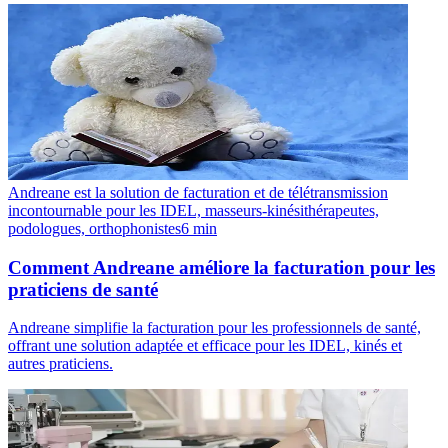
Andreane est la solution de facturation et de télétransmission
incontournable pour les IDEL, masseurs-kinésithérapeutes,
podologues, orthophonistes
6
min
Comment Andreane améliore la facturation pour les
praticiens de santé
Andreane simplifie la facturation pour les professionnels de santé,
offrant une solution adaptée et efficace pour les IDEL, kinés et
autres praticiens.