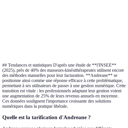
And
Automatisation
Haute
Faible
Moyenne
rem
And
Support client
Excellent
Moyen
Faible
rem
And
Conformité
À jour
Moyenne
À jour
à ég
## Tendances et statistiques D'après une étude de **l'INSEE**
(2025), près de 40% des masseurs-kinésithérapeutes utilisent encore
des méthodes manuelles pour leur facturation. **Andreane** se
positionne ainsi comme une réponse efficace à cette problématique,
permettant à ses utilisateurs de passer à une gestion numérique. Cette
transition est vitale : les professionnels adaptant leur gestion voient
une augmentation de 25% de leurs revenus annuels en moyenne.
Ces données soulignent l'importance croissante des solutions
numériques dans la pratique libérale.
Quelle est la tarification d'Andreane ?