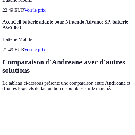
22.49
EUR
Voir le prix
AccuCell batterie adapté pour Nintendo Advance SP, batterie
AGS-003
Batterie Mobile
21.49
EUR
Voir le prix
Comparaison d'Andreane avec d'autres
solutions
Le tableau ci-dessous présente une comparaison entre
Andreane
et
d'autres logiciels de facturation disponibles sur le marché.
Critère
Andreane
Solution A
Solution B
Ver
Interface
And
Intuitive
Complexe
Moyenne
utilisateur
rem