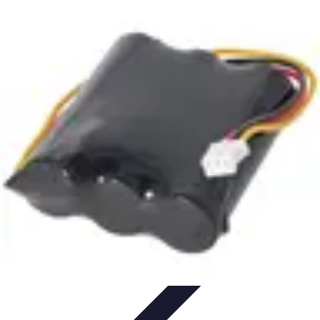
Commerce Local
Andreane est la solution de facturation et de télétransmission
incontournable pour les IDEL, masseurs-kinésithérapeutes,
podologues,
orthophonistes
Facturation
Comparatifs
Télétransmission
Tendances
Commerce Local